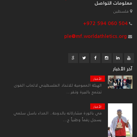
معلومات التواصل
فلسطين
+972 594 060 504
ple@mf.worldathletics.org
آخر الأخبار
الأخبار
الهيئة العمومية للاتحاد الفلسطيني لالعاب القوى
تجتمع بالبيرة وتقر...
الأخبار
في باكورة مشاركاته بالدوحة.. العداء باسل سلمي
يسجل رقماً وطنياً ج...