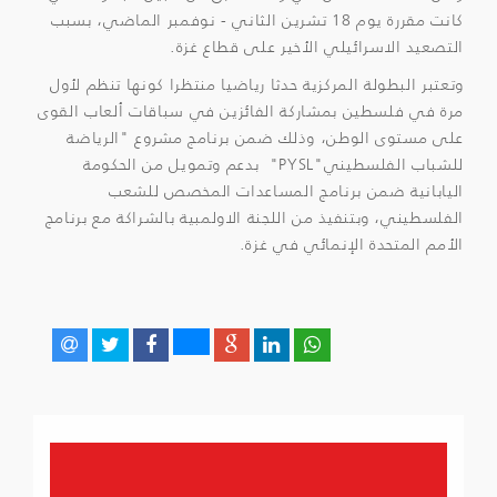
كانت مقررة يوم 18 تشرين الثاني - نوفمبر الماضي، بسبب
التصعيد الاسرائيلي الأخير على قطاع غزة.
وتعتبر البطولة المركزية حدثا رياضيا منتظرا كونها تنظم لأول
مرة في فلسطين بمشاركة الفائزين في سباقات ألعاب القوى
على مستوى الوطن، وذلك ضمن برنامج مشروع "الرياضة
للشباب الفلسطيني"PYSL" بدعم وتمويل من الحكومة
اليابانية ضمن برنامج المساعدات المخصص للشعب
الفلسطيني، وبتنفيذ من اللجنة الاولمبية بالشراكة مع برنامج
الأمم المتحدة الإنمائي في غزة.