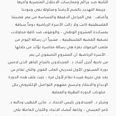
الثابتة ضد جرائم وممارسات الاحتلال العنصرية وآخرها
.
جريمة التهديد بالضم لأرضنا ومحاولة نفى وجودنا
وأضاف : في المراحل الدقيقة والحساسة من عمر قضيتنا
الفلسطينية كانت ولا زالت الأسرة الرياضية دوماً سباقة
بمساندة المشروع الوطني ، والوقوف ضد كافة محاولات
تصفية القضية الفلسطينية ، مشيراً ان رسالة اليوم من
ملعب اليرموك بغزة هي رسالة مناصرة تؤكد من خلالها
.
الأسرة الرياضية ان المشروع التصفوى لن يمر
من ناحية أخرى أشاد د. المجدلاوى بالنجاح الباهر الذى لامس
دورة المستوي الأول لمدربي العاب القوى والتي تقام عن
بعد في تجربة فريدة تقام لأول مرة ، حيث غلف هذه الدورة
الإبداع والابتكار وترسيخ مفهوم التواصل الإلكتروني بكل
.
مكونات الدورة النظرية والعملية
وشكر د. المجدلاوى رئيس الاتحاد د. مازن الخطيب ونائبه د.
تامر العبسي ، وكافة أعضاء الاتحاد واللجان العاملة على