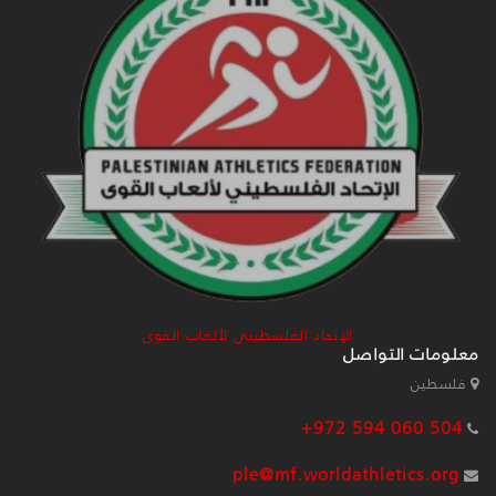
الإتحاد الفلسطيني لألعاب القوى
معلومات التواصل
فلسطين
+972 594 060 504
ple@mf.worldathletics.org